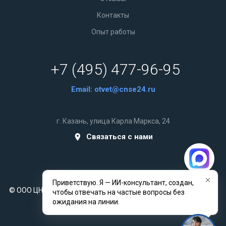
Контакты
Опыт работы
+7 (495) 477-96-95
Email:
otvet@cnse24.ru
г. Казань, улица Карла Маркса, 24
Связаться с нами
Приветствую. Я — ИИ-консультант, создан,
© ООО ЦНСЭ 2014-2026 © Все права защищены. Разработано
чтобы отвечать на частые вопросы без
indev24.ru
ожидания на линии.